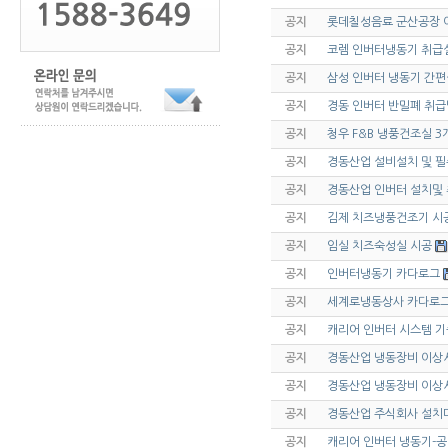
공지
롯데칠성음료 군산공장 
공지
코렘 인버터냉동기 취급
공지
삼성 인버터 냉동기 간
공지
경동 인버터 반밀폐 취
공지
청우 F&B 냉풍건조실 
공지
경동산업 설비설치 및 
공지
경동산업 인버터 설치및
공지
김제 치즈냉풍건조기 시
공지
임실 치즈숙성실 시공
공지
인버터냉동기 카다로그
공지
세계로냉동상사 카다로그
공지
캐리어 인버터 시스템 기
공지
경동산업 냉동장비 이상시
공지
경동산업 냉동장비 이상시
공지
경동산업 주식회사 설치
공지
캐리어 인버터 냉동기-