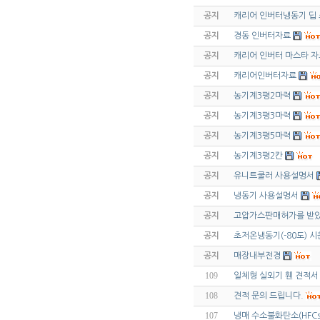
공지
캐리어 인버터냉동기 딥
공지
경동 인버터자료
공지
캐리어 인버터 마스타 자
공지
캐리어인버터자료
공지
농기계3평2마력
공지
농기계3평3마력
공지
농기계3평5마력
공지
농기계3평2칸
공지
유니트쿨러 사용설명서
공지
냉동기 사용설명서
공지
고압가스판매허가를 받았
공지
초저온냉동기(-80도) 시
공지
매장내부전경
109
일체형 실외기 휀 견적서
108
견적 문의 드립니다.
107
냉매 수소불화탄소(HFCs