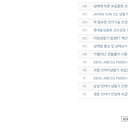
106
냉매에 따른 오일종류 선
105
JAPAN SUN OIL 냉
104
꼭 필요한 전기기술 조견
103
롯데칠성음료 군산공장 
102
이원냉동기 법정RT 계산
101
냉매별 물성 및 냉매상수
100
카렐PJEZ 콘틑롤러 사
99
ZIEHL-ABEGG FN06
98
코렘 인버터냉동기 취급
97
ZIEHL-ABEGG FN063
96
삼성 인버터 냉동기 간
95
경동 인버터 반밀폐 취