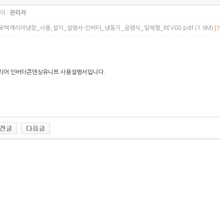
이 :
관리자
오텍캐리어냉장_사용,설치_설명서-인버터_냉동기_공랭식_일체형_REV00.pdf (1.9M)
[7
리어 인버터콘덴싱유니트 사용설명서입니다.