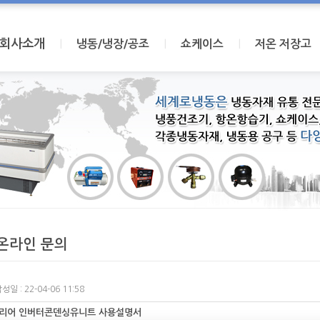
회사소개
I
I
I
냉동/냉장/공조
쇼케이스
저온 저장고
온라인 문의
성일 : 22-04-06 11:58
리어 인버터콘덴싱유니트 사용설명서