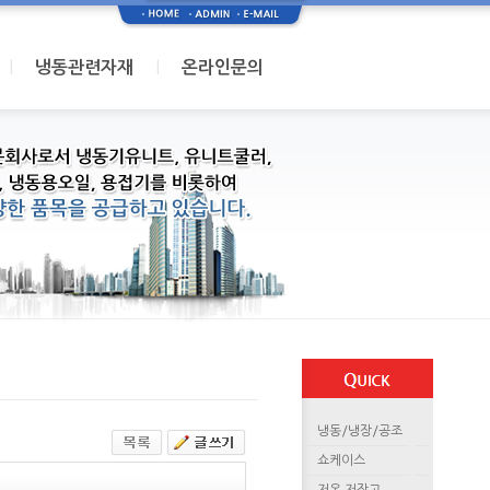
I
I
냉동관련자재
온라인문의
냉동/냉장/공조
쇼케이스