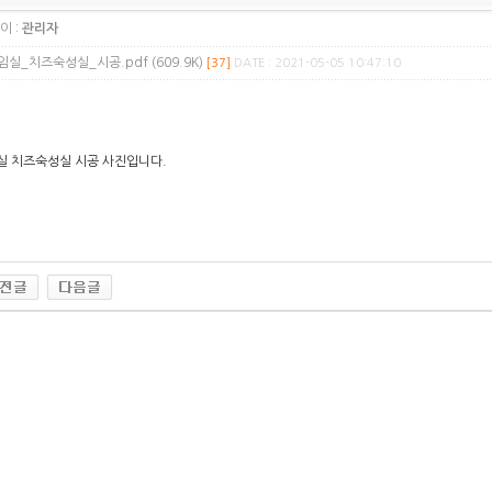
이 :
관리자
임실_치즈숙성실_시공.pdf (609.9K)
[37]
DATE : 2021-05-05 10:47:10
실 치즈숙성실 시공 사진입니다.