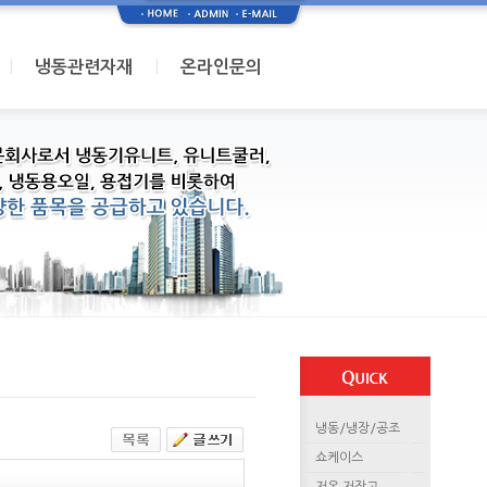
I
I
냉동관련자재
온라인문의
냉동/냉장/공조
쇼케이스