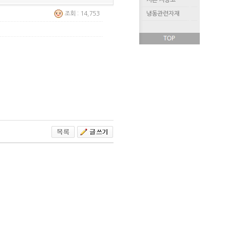
저온 저장고
조회 : 14,753
냉동관련자재