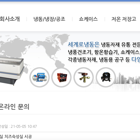
회사소개
I
I
I
냉동/냉장/공조
쇼케이스
저온 저장고
온라인 문의
성일 : 21-05-05 10:47
실 치즈숙성실 시공