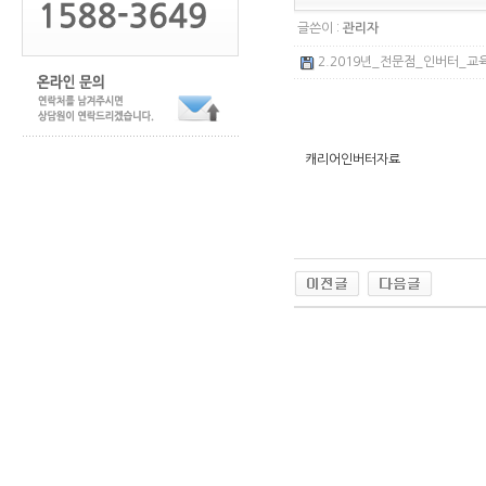
글쓴이 :
관리자
2.2019년_전문점_인버터_교육_
캐리어인버터자료