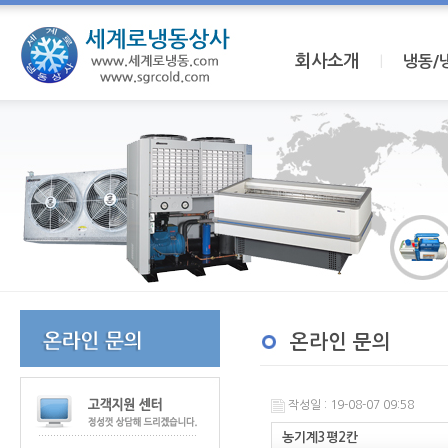
회사소개
I
냉동/
온라인 문의
작성일 : 19-08-07 09:58
농기계3평2칸