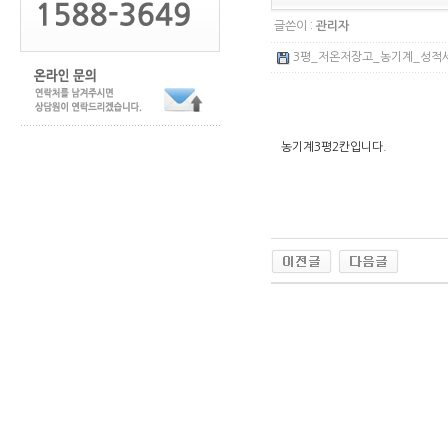
글쓴이 :
관리자
3평_저온저장고_농기계_성적서_SM
농기계3평2칸입니다.